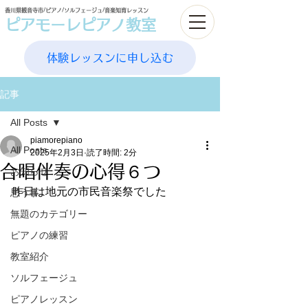
香川県観音寺市/ピアノ/ソルフェージュ/音楽知育レッスン
ピアモーレピアノ教室
体験レッスンに申し込む
記事
All Posts
piamorepiano
All Posts
2025年2月3日
読了時間: 2分
合唱伴奏の心得６つ
お知らせ
昨日は地元の市民音楽祭でした
思う事
無題のカテゴリー
ピアノの練習
教室紹介
ソルフェージュ
ピアノレッスン