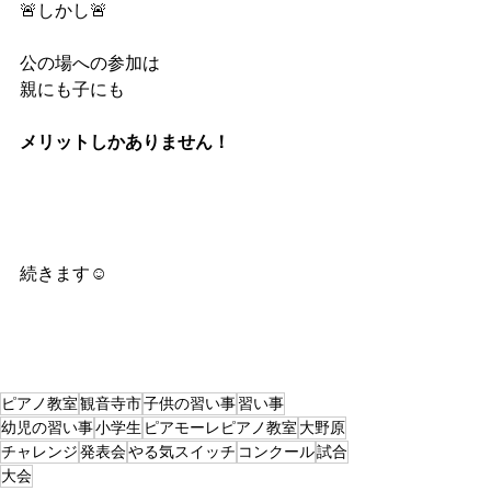
🚨しかし🚨
公の場への参加は
親にも子にも
メリットしかありません！
続きます☺️
ピアノ教室
観音寺市
子供の習い事
習い事
幼児の習い事
小学生
ピアモーレピアノ教室
大野原
チャレンジ
発表会
やる気スイッチ
コンクール
試合
大会