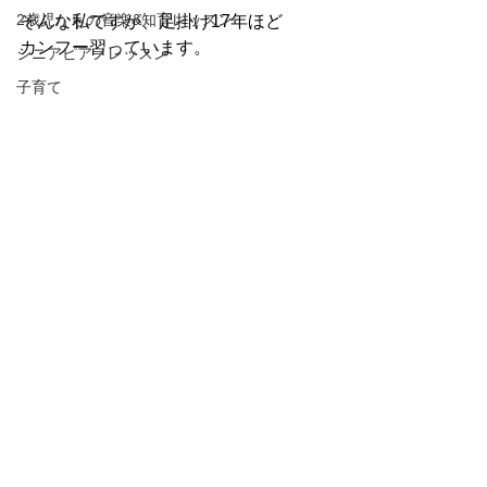
2歳児からの音楽&知育レッスン
そんな私ですが、足掛け17年ほど
カンフー習っています。
シニアピアノレッスン
子育て