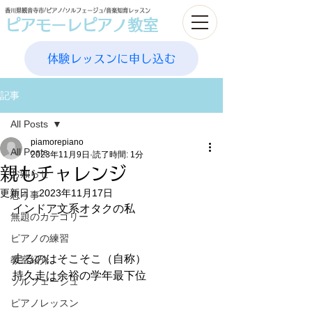
香川県観音寺市/ピアノ/ソルフェージュ/音楽知育レッスン
ピアモーレピアノ教室
体験レッスンに申し込む
記事
All Posts
piamorepiano
All Posts
2023年11月9日
読了時間: 1分
親もチャレンジ
お知らせ
更新日：
2023年11月17日
思う事
インドア文系オタクの私
無題のカテゴリー
ピアノの練習
走るのはそこそこ（自称）
教室紹介
持久走は余裕の学年最下位
ソルフェージュ
ピアノレッスン