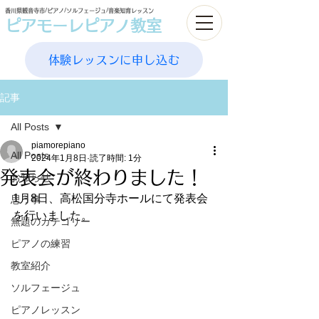
香川県観音寺市/ピアノ/ソルフェージュ/音楽知育レッスン
ピアモーレピアノ教室
体験レッスンに申し込む
記事
All Posts
piamorepiano
All Posts
2024年1月8日
読了時間: 1分
発表会が終わりました！
お知らせ
1月8日、高松国分寺ホールにて発表会
思う事
を行いました。
無題のカテゴリー
ピアノの練習
教室紹介
ソルフェージュ
ピアノレッスン