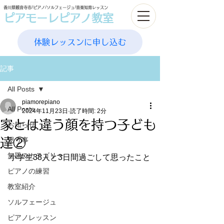
香川県観音寺市/ピアノ/ソルフェージュ/音楽知育レッスン
ピアモーレピアノ教室
体験レッスンに申し込む
記事
All Posts
piamorepiano
All Posts
2024年11月23日
読了時間: 2分
家とは違う顔を持つ子ども
お知らせ
達②
思う事
無題のカテゴリー
小学生38人と3日間過ごして思ったこと
ピアノの練習
教室紹介
ソルフェージュ
ピアノレッスン