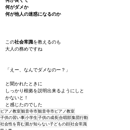
何が良くて
何がダメか
何が他人の迷惑になるのか
この
社会常識
を教えるのも
大人の務めですね
「えー、なんでダメなのー？」
と聞かれたときに
しっかり根拠を説明出来るようにしと
かないと！
と感じたのでした
ピアノ教室
観音寺市
観音寺市ピアノ教室
子供の習い事
小学生
子供の成長
合唱部
集団行動
社会性を育む
親が知らない子どもの顔
社会常識