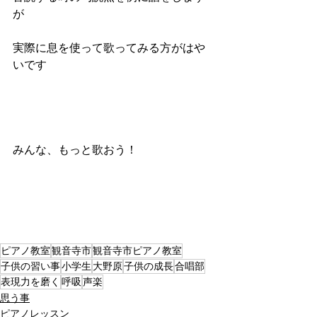
が
実際に息を使って歌ってみる方がはや
いです
みんな、もっと歌おう！
ピアノ教室
観音寺市
観音寺市ピアノ教室
子供の習い事
小学生
大野原
子供の成長
合唱部
表現力を磨く
呼吸
声楽
思う事
ピアノレッスン