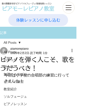
香川県観音寺市/ピアノ/ソルフェージュ/音楽知育レッスン
ピアモーレピアノ教室
体験レッスンに申し込む
記事
All Posts
piamorepiano
All Posts
2025年2月2日
読了時間: 1分
ピアノを弾く人こそ、歌を
お知らせ
うたうべき！
思う事
無題のカテゴリー
今日は小学校の合唱部の練習に行って
きました！
ピアノの練習
教室紹介
ソルフェージュ
ピアノレッスン