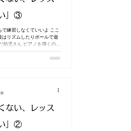
い」③
ちで練習しなくていいよ ここ
後はリズムしたりボールで遊
まだ幼児さん ピアノを弾くのは
の日は大好きなリズムで遊ぼ
れやこれや・・・と考えてい
1分
くない、レッス
い」②