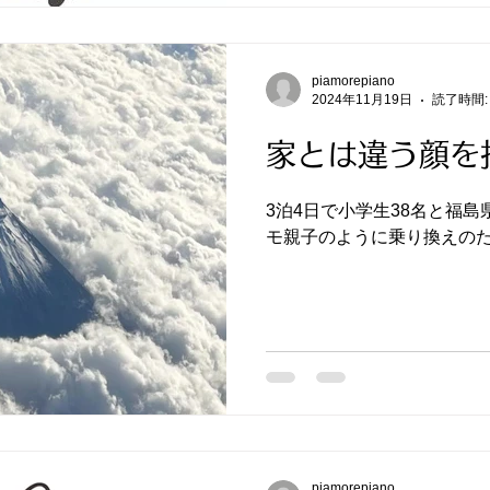
piamorepiano
2024年11月19日
読了時間:
家とは違う顔を
3泊4日で小学生38名と福
モ親子のように乗り換えの
piamorepiano