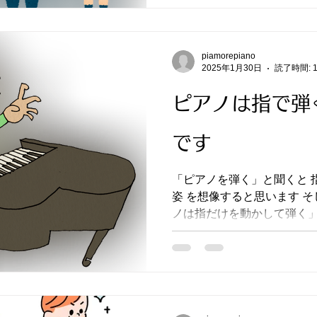
piamorepiano
2025年1月30日
読了時間: 
ピアノは指で弾
です
「ピアノを弾く」と聞くと 指をパラパラと動かしている
姿 を想像すると思います そして、多分多くの人が 「ピア
ノは指だけを動かして弾く」
しょうか？ ピアノは指、手、腕、上半身、下半身を使い
ます ...