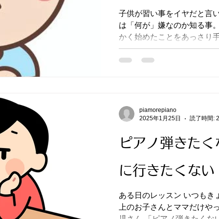
子供が習い事をイヤだと言
は「何が」嫌なのか知る事。
かく始めたことをあっさり
piamorepiano
2025年1月25日
読了時間: 
ピアノ弾きたく
に行きたくない
ある日のレッスン いつもきょうだい二人で来るご家庭が
上のお子さんとママだけやって来ました
児さん 「ピアノ弾きたくない」 「レッスンも行きたくな