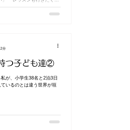
い」 といって、お家で全然練習しなくなったそうで ...
 2分
持つ子ども達②
私が、小学生38名と2泊3日
見ているのとは違う世界が垣