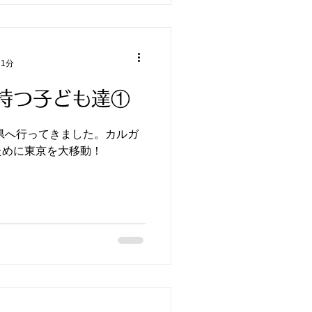
 1分
持つ子ども達①
島県へ行ってきました。カルガ
ために東京を大移動！