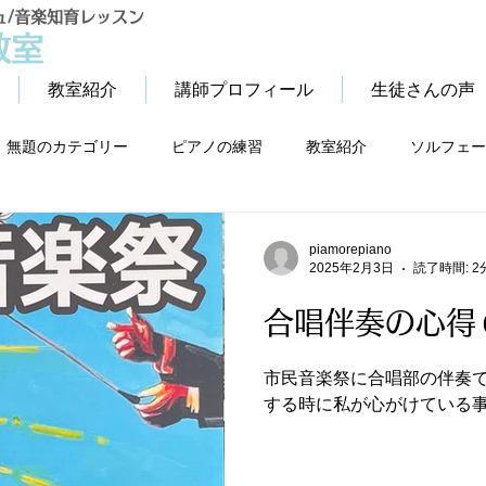
ュ/音楽知育レッスン
教室
教室紹介
講師プロフィール
生徒さんの声
無題のカテゴリー
ピアノの練習
教室紹介
ソルフェー
シニアピアノレッスン
子育て
piamorepiano
2025年2月3日
読了時間: 2
合唱伴奏の心得
市民音楽祭に合唱部の伴奏で
する時に私が心がけている事