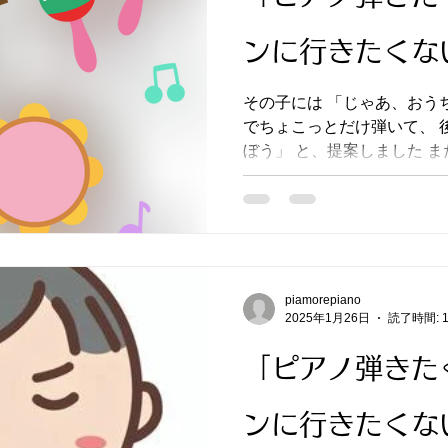
ンに行きたくな
その子には 「じゃあ、おう
でちょこっとだけ弾いて、 
ぼう」 と、提案しました 
もっと先でも構いません こ
う！ あと、普段できないあ
ると...
piamorepiano
2025年1月26日
読了時間: 
「ピアノ弾きた
ンに行きたくな