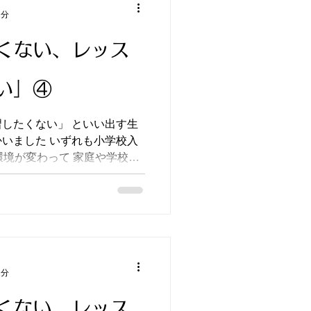
2分
くない、レッス
い」④
い」 といい出す生
いました いずれも小学校入
環境が変わって 家庭や学校で
と
しなきゃ」 とは思っているけど ...
1分
くない、レッス